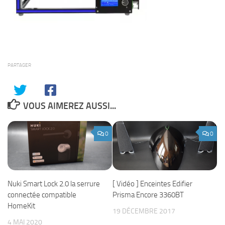
PARTAGER
VOUS AIMEREZ AUSSI...
0
0
Nuki Smart Lock 2.0 la serrure
[ Vidéo ] Enceintes Edifier
connectée compatible
Prisma Encore 3360BT
HomeKit
19 DÉCEMBRE 2017
4 MAI 2020