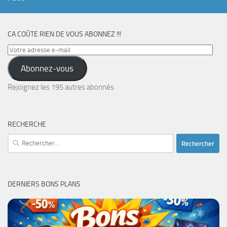
CA COÛTE RIEN DE VOUS ABONNEZ !!!
Votre
adresse
Abonnez-vous
e-
mail
Rejoignez les 195 autres abonnés
RECHERCHE
Rechercher :
DERNIERS BONS PLANS