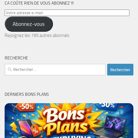
CA COÛTE RIEN DE VOUS ABONNEZ !!!
Votre
adresse
Abonnez-vous
e-
mail
Rejoignez les 195 autres abonnés
RECHERCHE
Rechercher :
DERNIERS BONS PLANS