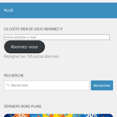
PLUS
CA COÛTE RIEN DE VOUS ABONNEZ !!!
Votre
adresse
Abonnez-vous
e-
mail
Rejoignez les 195 autres abonnés
RECHERCHE
Rechercher :
DERNIERS BONS PLANS