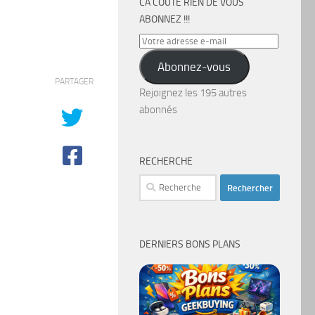
CA COÛTE RIEN DE VOUS
ABONNEZ !!!
Votre
adresse
Abonnez-vous
e-
PARTAGER
mail
Rejoignez les 195 autres
abonnés
RECHERCHE
Rechercher :
DERNIERS BONS PLANS