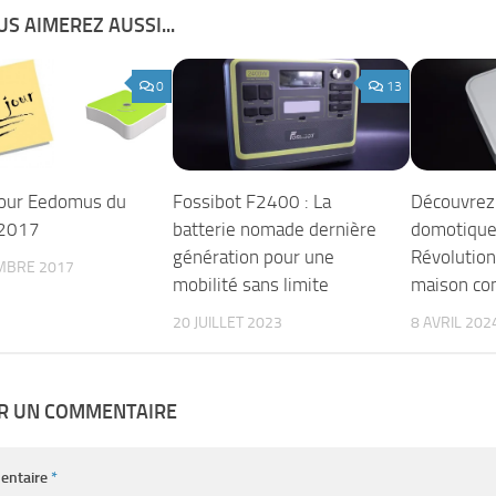
S AIMEREZ AUSSI...
0
13
jour Eedomus du
Fossibot F2400 : La
Découvrez 
2017
batterie nomade dernière
domotique
génération pour une
Révolution
MBRE 2017
mobilité sans limite
maison co
20 JUILLET 2023
8 AVRIL 202
ER UN COMMENTAIRE
entaire
*