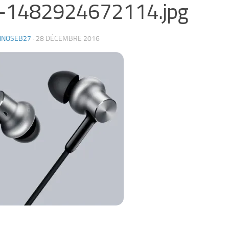
-1482924672114.jpg
HNOSEB27
·
28 DÉCEMBRE 2016