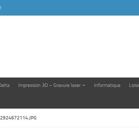
t
Delta
Impression 3D – Gravure laser
Informatique
Loisi
2924672114.JPG