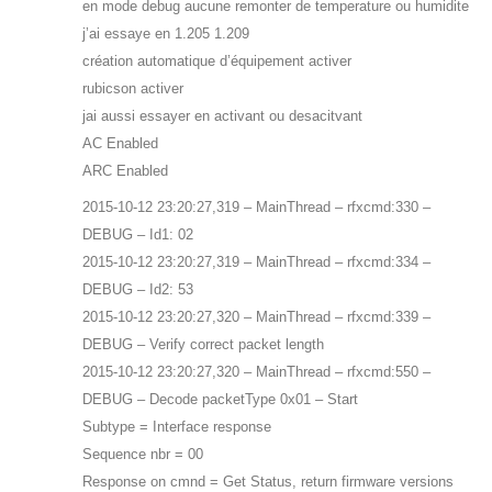
en mode debug aucune remonter de temperature ou humidite
j’ai essaye en 1.205 1.209
création automatique d’équipement activer
rubicson activer
jai aussi essayer en activant ou desacitvant
AC Enabled
ARC Enabled
2015-10-12 23:20:27,319 – MainThread – rfxcmd:330 –
DEBUG – Id1: 02
2015-10-12 23:20:27,319 – MainThread – rfxcmd:334 –
DEBUG – Id2: 53
2015-10-12 23:20:27,320 – MainThread – rfxcmd:339 –
DEBUG – Verify correct packet length
2015-10-12 23:20:27,320 – MainThread – rfxcmd:550 –
DEBUG – Decode packetType 0x01 – Start
Subtype = Interface response
Sequence nbr = 00
Response on cmnd = Get Status, return firmware versions