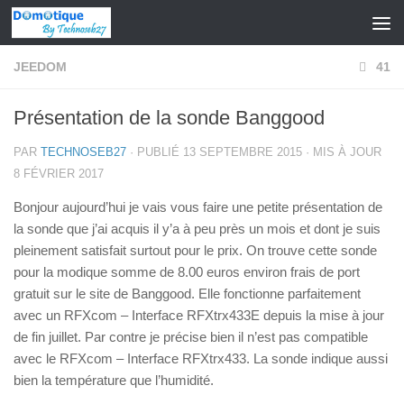
Skip to content
JEEDOM
41
Présentation de la sonde Banggood
PAR
TECHNOSEB27
· PUBLIÉ
13 SEPTEMBRE 2015
· MIS À JOUR
8 FÉVRIER 2017
Bonjour aujourd’hui je vais vous faire une petite présentation de
la sonde que j’ai acquis il y’a à peu près un mois et dont je suis
pleinement satisfait surtout pour le prix. On trouve cette sonde
pour la modique somme de 8.00 euros environ frais de port
gratuit sur le site de Banggood. Elle fonctionne parfaitement
avec un RFXcom – Interface RFXtrx433E depuis la mise à jour
de fin juillet. Par contre je précise bien il n’est pas compatible
avec le RFXcom – Interface RFXtrx433. La sonde indique aussi
bien la température que l’humidité.