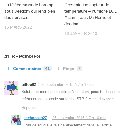
La télécommande Loratap
Présentation capteur de
sous Jeedom qui rend bien
température – humidité LCD
des services
Xiaomi sous Mi Home et
Jeedom
15 MARS 2022
18 JANVIER 2019
41 RÉPONSES
Commentaires
41
Pings
7
billou02
25 septembre 2015 à 7 h 17 min
Salut et et merci pour cette présentation, peux tu donner la
référence de ta sonde sur le site STP ? Merci d’avance
Répondre
technoseb27
25 septembre 2015 à 7 h 18 min
Pas de soucis je fais ca directement dans le l’article