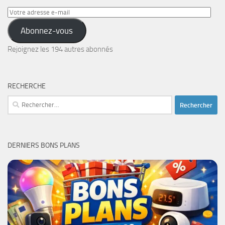
Votre
adresse
Abonnez-vous
e-
mail
Rejoignez les 194 autres abonnés
RECHERCHE
Rechercher :
DERNIERS BONS PLANS