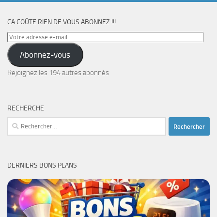
CA COÛTE RIEN DE VOUS ABONNEZ !!!
Votre
adresse
Abonnez-vous
e-
mail
Rejoignez les 194 autres abonnés
RECHERCHE
Rechercher :
DERNIERS BONS PLANS