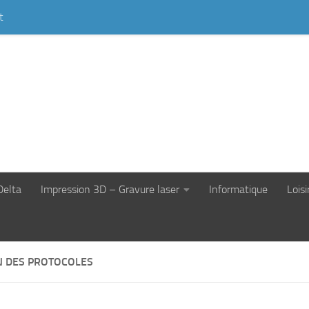
t
Delta
Impression 3D – Gravure laser
Informatique
Loisi
N DES PROTOCOLES