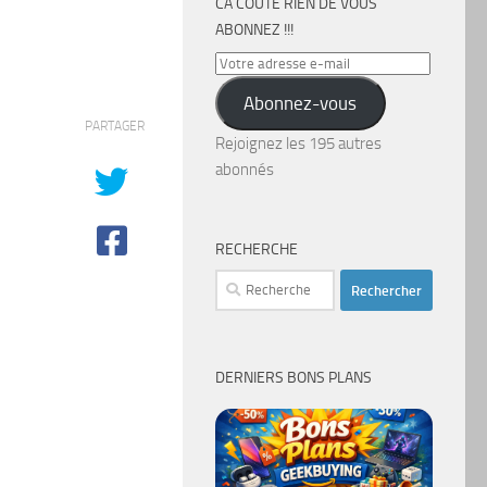
CA COÛTE RIEN DE VOUS
ABONNEZ !!!
Votre
adresse
Abonnez-vous
e-
PARTAGER
mail
Rejoignez les 195 autres
abonnés
RECHERCHE
Rechercher :
DERNIERS BONS PLANS