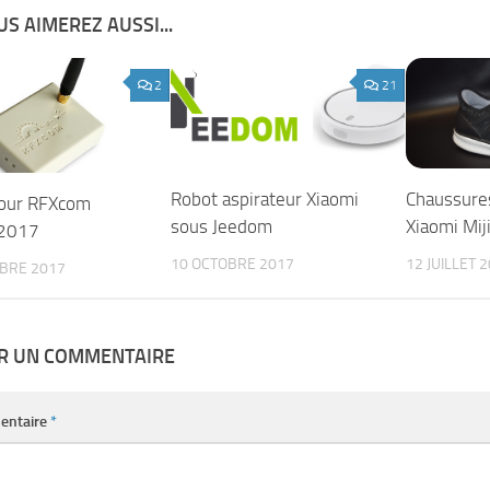
S AIMEREZ AUSSI...
2
21
Robot aspirateur Xiaomi
Chaussure
jour RFXcom
sous Jeedom
Xiaomi Mij
2017
10 OCTOBRE 2017
12 JUILLET 
BRE 2017
ER UN COMMENTAIRE
entaire
*