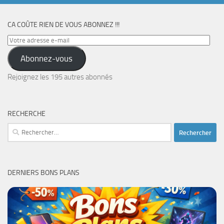
CA COÛTE RIEN DE VOUS ABONNEZ !!!
Votre
adresse
Abonnez-vous
e-
mail
Rejoignez les 195 autres abonnés
RECHERCHE
Rechercher :
DERNIERS BONS PLANS