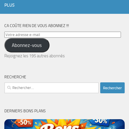
PLUS
CA COÛTE RIEN DE VOUS ABONNEZ !!!
Votre
adresse
Abonnez-vous
e-
mail
Rejoignez les 195 autres abonnés
RECHERCHE
Rechercher :
DERNIERS BONS PLANS