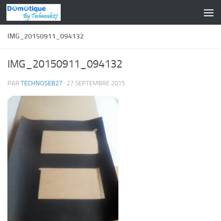
Skip to content
IMG_20150911_094132
IMG_20150911_094132
PAR
TECHNOSEB27
·
27 SEPTEMBRE 2015