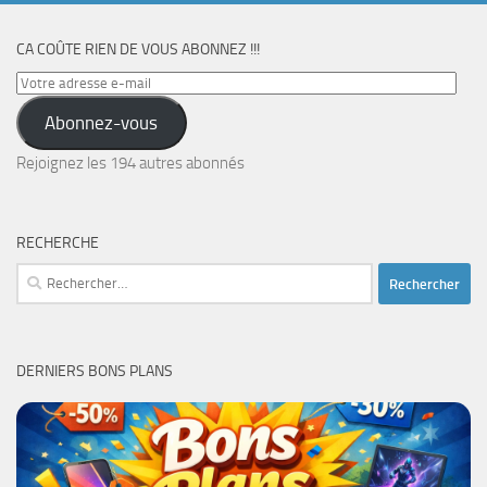
CA COÛTE RIEN DE VOUS ABONNEZ !!!
Votre
adresse
Abonnez-vous
e-
mail
Rejoignez les 194 autres abonnés
RECHERCHE
Rechercher :
DERNIERS BONS PLANS