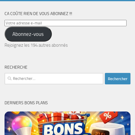
CA COÛTE RIEN DE VOUS ABONNEZ !!!
Votre
adresse
Abonnez-vous
e-
mail
Rejoignez les 194 autres abonnés
RECHERCHE
Rechercher :
DERNIERS BONS PLANS