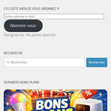
CA COÛTE RIEN DE VOUS ABONNEZ !!!
Votre
adresse
Abonnez-vous
e-
mail
Rejoignez les 194 autres abonnés
RECHERCHE
Rechercher :
DERNIERS BONS PLANS