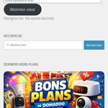
Votre
adresse
Abonnez-vous
e-
mail
Rejoignez les 194 autres abonnés
RECHERCHE
Rechercher :
DERNIERS BONS PLANS