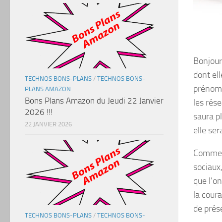
Bonjour
dont el
TECHNOS BONS-PLANS
/
TECHNOS BONS-
prénomm
PLANS AMAZON
Bons Plans Amazon du Jeudi 22 Janvier
les rés
2026 !!!
saura p
22 JANVIER 2026
elle ser
Comme o
sociaux,
que l’o
la cour
de prés
TECHNOS BONS-PLANS
/
TECHNOS BONS-