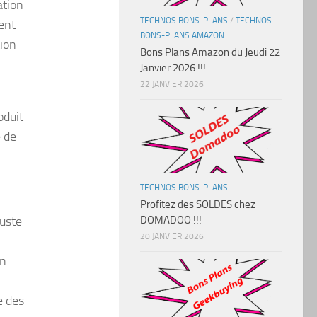
ation
TECHNOS BONS-PLANS
/
TECHNOS
ent
BONS-PLANS AMAZON
tion
Bons Plans Amazon du Jeudi 22
Janvier 2026 !!!
22 JANVIER 2026
oduit
 de
TECHNOS BONS-PLANS
Profitez des SOLDES chez
DOMADOO !!!
juste
20 JANVIER 2026
on
e des