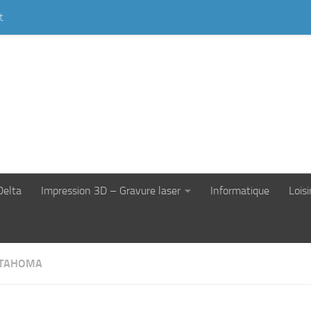
t
Delta
Impression 3D – Gravure laser
Informatique
Loisi
 TAHOMA