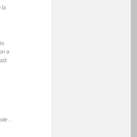
 la
ès
’on a
soit
sode …