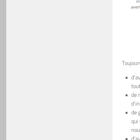
Toujours
d’a
tou
de 
d’in
de 
qui
nou
d’a