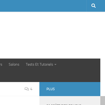
rs
Salons
Tests Et Tutoriels
4
PLUS