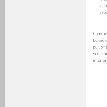
aut
cré
Comme v
bonne s
pu voir 
sur la 
informé