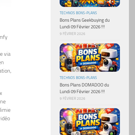
TECHNOS BONS-PLANS
Bons Plans Geekbuying du
Lundi 09 Février 2026 !!!
9 FÉVRIER 2026
omfy
e via
en
ation,
TECHNOS BONS-PLANS
Bons Plans DOMADOO du
Lundi 09 Février 2026 !!!
x
9 FÉVRIER 2026
une
Mimie
vidéo