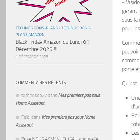
« Visido
gérant 
sous la
pour le
TECHNOS BONS-PLANS
/
TECHNOS BONS-
PLANS AMAZON
Black Friday Amazon du Lundi 01
Comme o
Décembre 2025 !!!
pouvoir
1 DÉCEMBRE 2025
comme u
porte e
Qu’est-c
COMMENTAIRES RÉCENTS
technoseb27
dans
Mes premiers pas sous
Une
Home Assistant
d’un
Per
Felix
dans
Mes premiers pas sous Home
tota
Assistant
Les
Prise NOUS A8M Wi-Fi 16A : la nouvelle