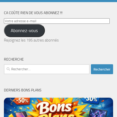
CA COÛTE RIEN DE VOUS ABONNEZ !!!
Votre
adresse
Abonnez-vous
e-
mail
Rejoignez les 195 autres abonnés
RECHERCHE
Rechercher :
DERNIERS BONS PLANS