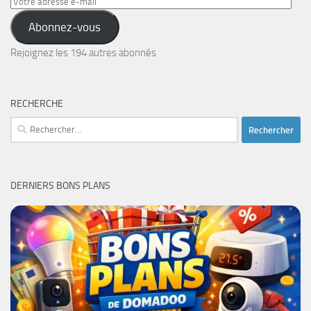
Votre
adresse
Abonnez-vous
e-
mail
Rejoignez les 194 autres abonnés
RECHERCHE
Rechercher :
DERNIERS BONS PLANS