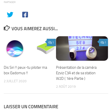
PARTAGER
VOUS AIMEREZ AUSSI...
1
1
Dis Siri !! peux-tu piloter ma
Présentation de la caméra
box Eedomus !!
Ezviz C3A et de sa station
W2D ( 1ère Partie )
2 JUILLET 2020
2 AOÛT 2019
LAISSER UN COMMENTAIRE