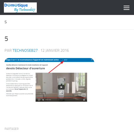
Skip to content
5
5
PAR
TECHNOSEB27
·
12 JANVIER 2016
PARTAGER