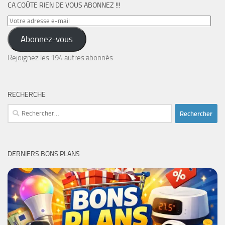
CA COÛTE RIEN DE VOUS ABONNEZ !!!
Votre
adresse
Abonnez-vous
e-
mail
Rejoignez les 194 autres abonnés
RECHERCHE
Rechercher :
DERNIERS BONS PLANS