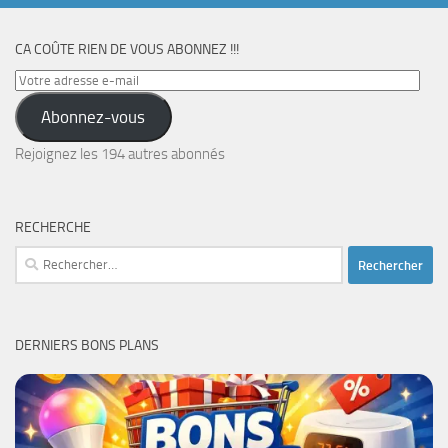
CA COÛTE RIEN DE VOUS ABONNEZ !!!
Votre
adresse
Abonnez-vous
e-
mail
Rejoignez les 194 autres abonnés
RECHERCHE
Rechercher :
DERNIERS BONS PLANS