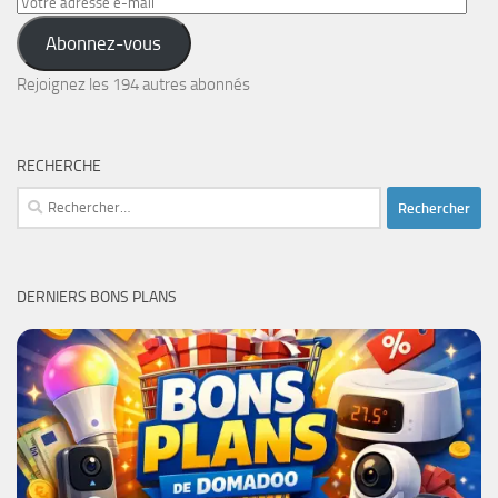
Votre
adresse
Abonnez-vous
e-
mail
Rejoignez les 194 autres abonnés
RECHERCHE
Rechercher :
DERNIERS BONS PLANS