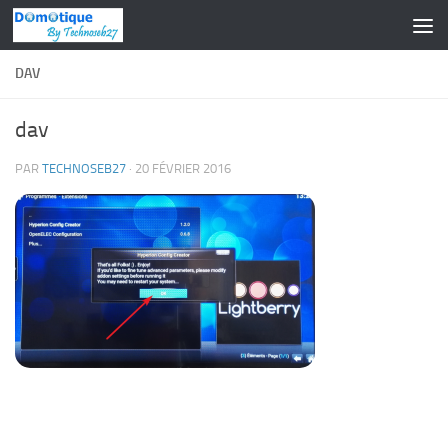
Skip to content
DAV
dav
PAR
TECHNOSEB27
·
20 FÉVRIER 2016