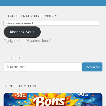
CA COÛTE RIEN DE VOUS ABONNEZ !!!
Votre
adresse
Abonnez-vous
e-
mail
Rejoignez les 195 autres abonnés
RECHERCHE
Rechercher :
DERNIERS BONS PLANS