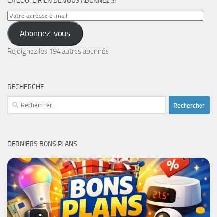
CA COÛTE RIEN DE VOUS ABONNEZ !!!
Votre
adresse
Abonnez-vous
e-
mail
Rejoignez les 194 autres abonnés
RECHERCHE
Rechercher :
DERNIERS BONS PLANS