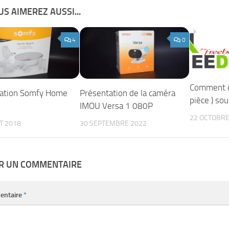
S AIMEREZ AUSSI...
4
0
Comment cr
ation Somfy Home
Présentation de la caméra
pièce ) so
IMOU Versa 1 080P
22 OCTOBRE
ET 2018
30 SEPTEMBRE 2022
ER UN COMMENTAIRE
entaire
*