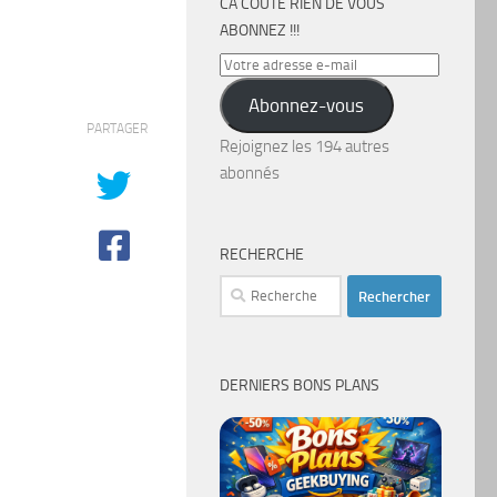
CA COÛTE RIEN DE VOUS
ABONNEZ !!!
Votre
adresse
Abonnez-vous
e-
PARTAGER
mail
Rejoignez les 194 autres
abonnés
RECHERCHE
Rechercher :
DERNIERS BONS PLANS