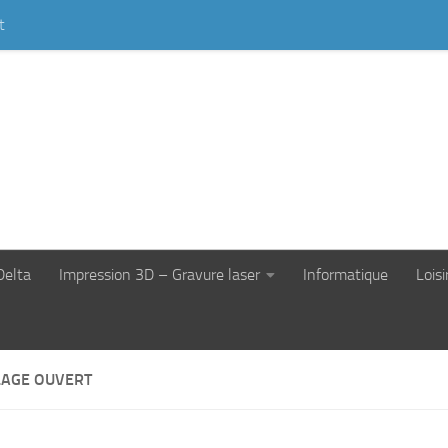
t
Delta
Impression 3D – Gravure laser
Informatique
Loisi
AGE OUVERT