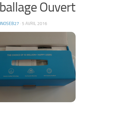
allage Ouvert
HNOSEB27
·
5 AVRIL 2016