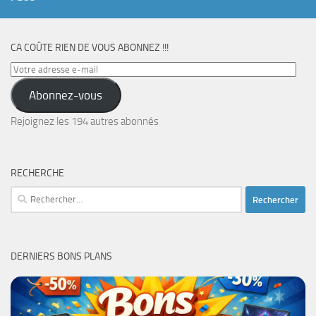
CA COÛTE RIEN DE VOUS ABONNEZ !!!
Votre
adresse
Abonnez-vous
e-
mail
Rejoignez les 194 autres abonnés
RECHERCHE
Rechercher :
DERNIERS BONS PLANS