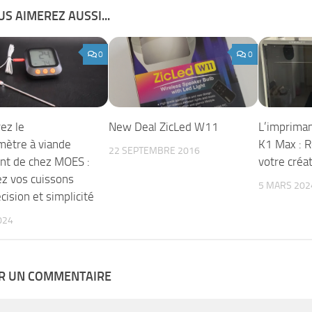
S AIMEREZ AUSSI...
0
0
ez le
New Deal ZicLed W11
L’impriman
ètre à viande
K1 Max : R
22 SEPTEMBRE 2016
ent de chez MOES :
votre créat
ez vos cuissons
5 MARS 202
cision et simplicité
024
ER UN COMMENTAIRE