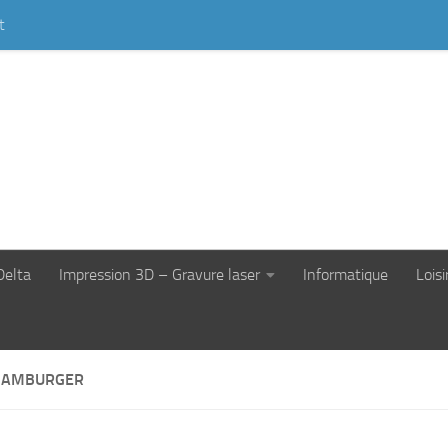
t
Delta
Impression 3D – Gravure laser
Informatique
Loisi
HAMBURGER