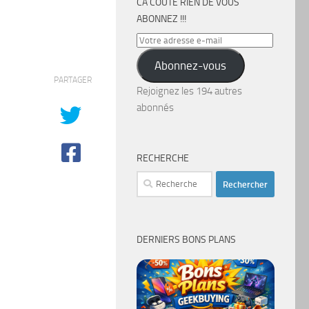
CA COÛTE RIEN DE VOUS
ABONNEZ !!!
Votre
adresse
Abonnez-vous
e-
PARTAGER
mail
Rejoignez les 194 autres
abonnés
RECHERCHE
Rechercher :
DERNIERS BONS PLANS