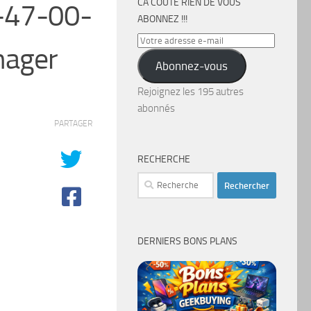
CA COÛTE RIEN DE VOUS
-47-00-
ABONNEZ !!!
Votre
ager
adresse
Abonnez-vous
e-
mail
Rejoignez les 195 autres
abonnés
PARTAGER
RECHERCHE
Rechercher :
DERNIERS BONS PLANS