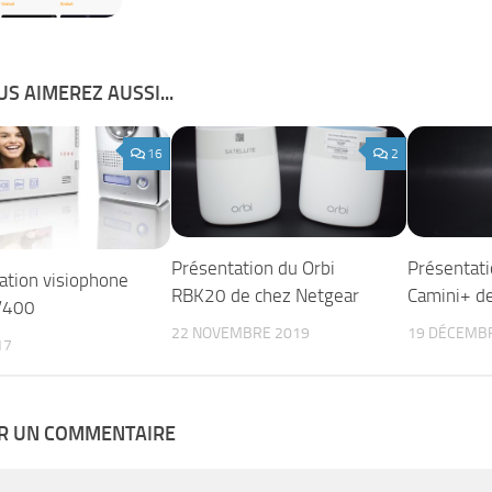
S AIMEREZ AUSSI...
16
2
Présentation du Orbi
Présentati
ation visiophone
RBK20 de chez Netgear
Camini+ d
V400
22 NOVEMBRE 2019
19 DÉCEMB
17
ER UN COMMENTAIRE