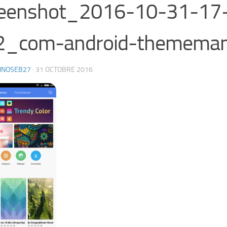
reenshot_2016-10-31-17
2_com-android-thememan
HNOSEB27
·
31 OCTOBRE 2016