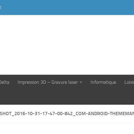
t
Delta
Impression 3D – Gravure laser
Informatique
Loisi
SHOT_2016-10-31-17-47-00-842_COM-ANDROID-THEMEMA