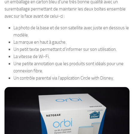
un emballage en carton bleu d’une très bonne qualité avec un
suremballage permettant de maintenir les deux boîtes ensemble
avec sur la face avant de celui-ci :
La photo de la base et de son satellite avec juste en dessous le
modèle.
La marque en haut à gauche.
Un petit texte permettant d’informer sur son utilisation.
La vitesse de Wi-Fi.
Une petite annotation que les produits sont idéals pour une
connexion fibre.
Un contrôle parental via l’application Circle with Disney.