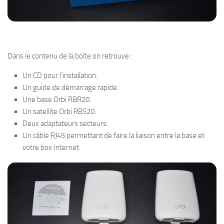
Dans le contenu de la boîte on retrouve :
Un CD pour l’installation.
Un guide de démarrage rapide.
Une base Orbi RBR20.
Un satellite Orbi RBS20.
Deux adaptateurs secteurs.
Un câble RJ45 permettant de faire la liaison entre la base et
votre box Internet.