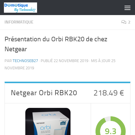
Skip to content
INFORMATIQUE
2
Présentation du Orbi RBK20 de chez
Netgear
PAR
TECHNOSEB27
· PUBLIÉ
22 NOVEMBRE 2019
· MIS À JOUR
25
NOVEMBRE 2019
Netgear Orbi RBK20
218.49 €
9.3