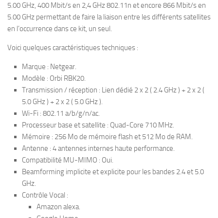
5.00 GHz, 400 Mbit/s en 2,4 GHz 802.11n et encore 866 Mbit/s en
5.00 GHz permettant de faire la liaison entre les différents satellites
en l’occurrence dans ce kit, un seul.
Voici quelques caractéristiques techniques :
Marque : Netgear.
Modèle : Orbi RBK20.
Transmission / réception : Lien dédié 2 x 2 ( 2.4 GHz ) + 2 x 2 (
5.0 GHz ) + 2 x 2 ( 5.0 GHz ).
Wi-Fi : 802.11 a/b/g/n/ac.
Processeur base et satellite : Quad-Core 710 MHz.
Mémoire : 256 Mo de mémoire flash et 512 Mo de RAM.
Antenne : 4 antennes internes haute performance.
Compatibilité MU-MIMO : Oui.
Beamforming implicite et explicite pour les bandes 2.4 et 5.0
GHz.
Contrôle Vocal :
Amazon alexa.