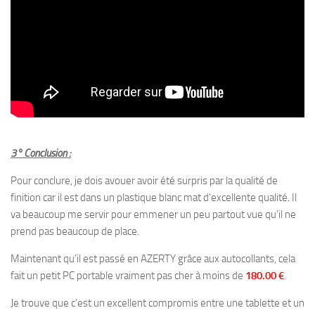
3° Conclusion :
Pour conclure, je dois avouer avoir été surpris par la qualité de
finition car il est dans un plastique blanc mat d’excellente qualité. Il
va beaucoup me servir pour emmener un peu partout vue qu’il ne
prend pas beaucoup de place.
Maintenant qu’il est passé en AZERTY grâce aux autocollants, cela
fait un petit PC portable vraiment pas cher à moins de
180.00 €
.
Je trouve que c’est un excellent compromis entre une tablette et un