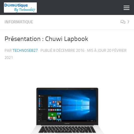
Skip to content
INFORMATIQUE
7
Présentation : Chuwi Lapbook
PAR
TECHNOSEB27
· PUBLIÉ
8 DÉCEMBRE 2016
· MIS À JOUR
20 FÉVRIER
2021