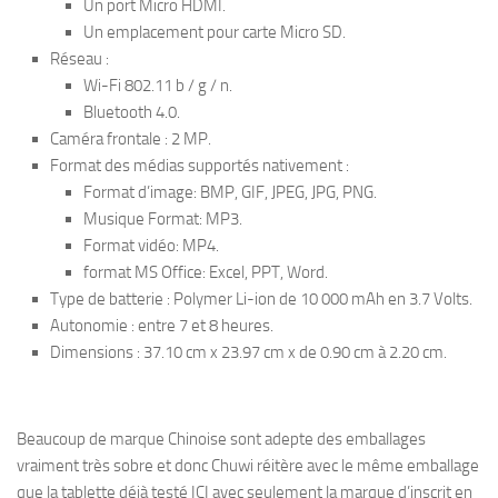
Un port Micro HDMI.
Un emplacement pour carte Micro SD.
Réseau :
Wi-Fi 802.11 b / g / n.
Bluetooth 4.0.
Caméra frontale : 2 MP.
Format des médias supportés nativement :
Format d’image: BMP, GIF, JPEG, JPG, PNG.
Musique Format: MP3.
Format vidéo: MP4.
format MS Office: Excel, PPT, Word.
Type de batterie : Polymer Li-ion de 10 000 mAh en 3.7 Volts.
Autonomie : entre 7 et 8 heures.
Dimensions : 37.10 cm x 23.97 cm x de 0.90 cm à 2.20 cm.
Beaucoup de marque Chinoise sont adepte des emballages
vraiment très sobre et donc Chuwi réitère avec le même emballage
que la tablette déjà testé ICI avec seulement la marque d’inscrit en