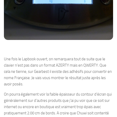
Une fois le Lapbook ouvert, on remarquera tout de suite que le
clavier n’est pas dans un format AZERTY mais en QWERTY. Que
cela ne tienne, sur Gearbest il existe des adhésifs pour convertir en
nome Française. Je vais vous montrer le résultat juste après les
avoir posés.
On pourra également voir la faible épaisseur du contour d’écran qui
généralement sur d’autres produits que j’ai pu voir que ce soit sur
internet ou encore en boutique est vraiment trop épais avec
pratiquement 2.00 cm de bords. A croire que Chuwi soit contenté