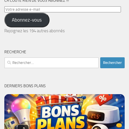
CA COÛTE RIEN DE VOUS ABONNEZ !!!
Votre
adresse
Abonnez-vous
e-
mail
Rejoignez les 194 autres abonnés
RECHERCHE
Rechercher :
DERNIERS BONS PLANS