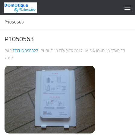
Skip to content
P1050563
P1050563
PAR
TECHNOSEB27
· PUBLIÉ
19 FÉVRIER 2017
· MIS À JOUR
19 FÉVRIER
2017