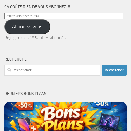
CA COÛTE RIEN DE VOUS ABONNEZ !!!
Votre
adresse
Abonnez-vous
e-
mail
Rejoignez les 195 autres abonnés
RECHERCHE
Rechercher :
DERNIERS BONS PLANS