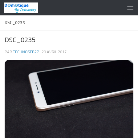
Skip to content
DSC_0235
DSC_0235
PAR
TECHNOSEB27
·
20 AVRIL 2017