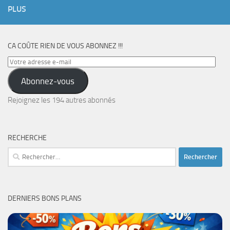
PLUS
CA COÛTE RIEN DE VOUS ABONNEZ !!!
Votre
adresse
Abonnez-vous
e-
mail
Rejoignez les 194 autres abonnés
RECHERCHE
Rechercher :
DERNIERS BONS PLANS