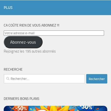
PLUS
CA COÛTE RIEN DE VOUS ABONNEZ !!!
Votre
adresse
Abonnez-vous
e-
mail
Rejoignez les 195 autres abonnés
RECHERCHE
Rechercher :
DERNIERS BONS PLANS