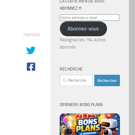
CA COÛTE RIEN DE VOUS
ABONNEZ !!!
Votre
adresse
Abonnez-vous
e-
PARTAGER
mail
Rejoignez les 194 autres
abonnés
RECHERCHE
Rechercher :
DERNIERS BONS PLANS