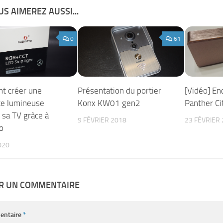
S AIMEREZ AUSSI...
0
61
t créer une
Présentation du portier
[Vidéo] En
e lumineuse
Konx KW01 gen2
Panther Ci
 sa TV grâce à
9 FÉVRIER 2018
23 FÉVRIER
o
020
ER UN COMMENTAIRE
entaire
*