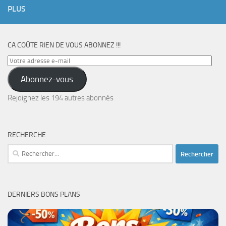
PLUS
CA COÛTE RIEN DE VOUS ABONNEZ !!!
Votre
adresse
Abonnez-vous
e-
mail
Rejoignez les 194 autres abonnés
RECHERCHE
Rechercher :
DERNIERS BONS PLANS