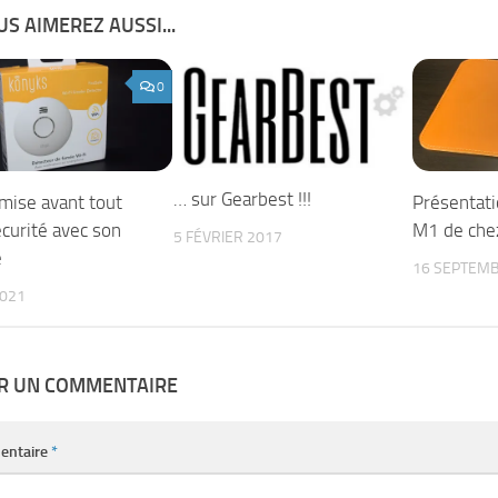
S AIMEREZ AUSSI...
0
… sur Gearbest !!!
mise avant tout
Présentati
écurité avec son
M1 de che
5 FÉVRIER 2017
e
16 SEPTEMB
2021
ER UN COMMENTAIRE
entaire
*