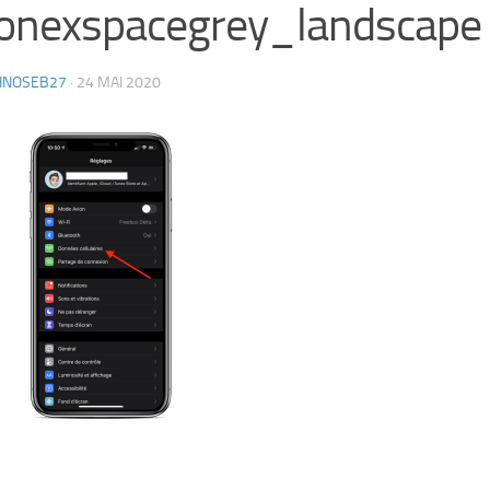
onexspacegrey_landscape
HNOSEB27
·
24 MAI 2020