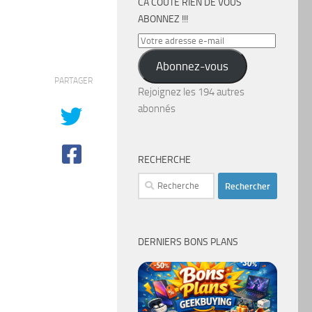
CA COÛTE RIEN DE VOUS
ABONNEZ !!!
Votre
adresse
Abonnez-vous
e-
PARTAGER
mail
Rejoignez les 194 autres
abonnés
RECHERCHE
Rechercher :
DERNIERS BONS PLANS