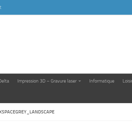
t
Delta
Impression 3D – Gravure laser
Informatique
Loisi
XSPACEGREY_LANDSCAPE