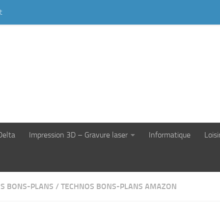
t
Delta
Impression 3D – Gravure laser
Informatique
Loisi
S BONS-PLANS
/
TECHNOS BONS-PLANS AMAZON