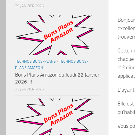
29 JANVIER 2026
Bonjour
excelle
trouver
Cette mu
chaque 
TECHNOS BONS-PLANS
/
TECHNOS BONS-
d’étein
PLANS AMAZON
Bons Plans Amazon du Jeudi 22 Janvier
applica
2026 !!!
L’ayant
22 JANVIER 2026
Elle est
qu’habi
Vous po