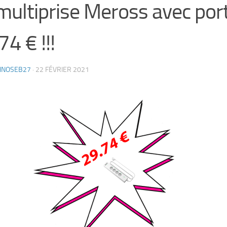
multiprise Meross avec por
74 € !!!
HNOSEB27
·
22 FÉVRIER 2021