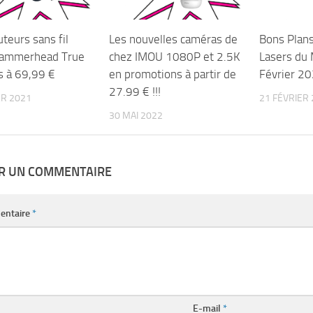
teurs sans fil
Les nouvelles caméras de
Bons Plan
Hammerhead True
chez IMOU 1080P et 2.5K
Lasers du 
s à 69,99 €
en promotions à partir de
Février 2
27.99 € !!!
ER 2021
21 FÉVRIER
30 MAI 2022
ER UN COMMENTAIRE
entaire
*
E-mail
*