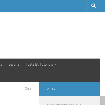
rs
Salons
Tests Et Tutoriels
0
PLUS