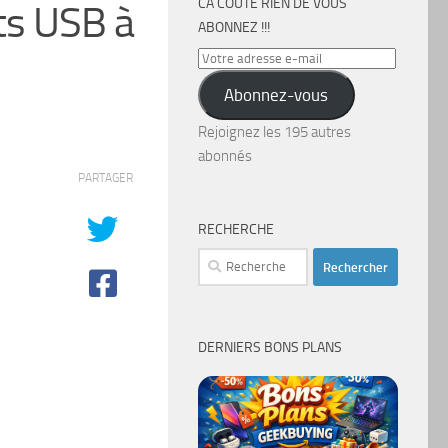
CA COÛTE RIEN DE VOUS
ts USB à
ABONNEZ !!!
Votre
adresse
Abonnez-vous
e-
mail
Rejoignez les 195 autres
abonnés
PARTAGER
RECHERCHE
Rechercher :
DERNIERS BONS PLANS