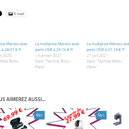
E-mail
rise Meross avec
La multiprise Meross avec
La multiprise Meross av
à 28.07 € !!!
ports USB à 29.74 € !!!
ports USB à 31.19 € !!!
re 2020
13 janvier 2021
21 juin 2021
chnos Bons-
Dans "Technos Bons-
Dans "Technos Bons-
Plans"
Plans"
S AIMEREZ AUSSI...
0
0