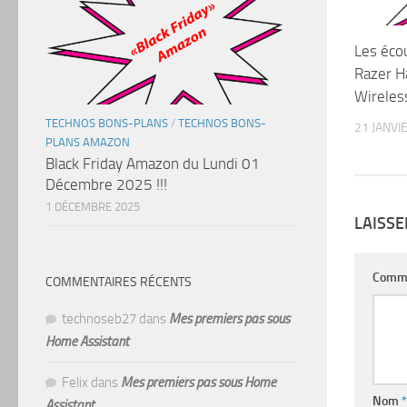
Les écou
Razer 
Wireles
TECHNOS BONS-PLANS
/
TECHNOS BONS-
21 JANVI
PLANS AMAZON
Black Friday Amazon du Lundi 01
Décembre 2025 !!!
1 DÉCEMBRE 2025
LAISS
Comm
COMMENTAIRES RÉCENTS
technoseb27
dans
Mes premiers pas sous
Home Assistant
Felix
dans
Mes premiers pas sous Home
Nom
*
Assistant