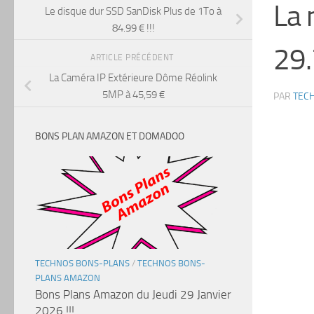
La 
Le disque dur SSD SanDisk Plus de 1To à
84.99 € !!!
29.
ARTICLE PRÉCÉDENT
La Caméra IP Extérieure Dôme Réolink
5MP à 45,59 €
PAR
TEC
BONS PLAN AMAZON ET DOMADOO
TECHNOS BONS-PLANS
/
TECHNOS BONS-
PLANS AMAZON
Bons Plans Amazon du Jeudi 29 Janvier
2026 !!!