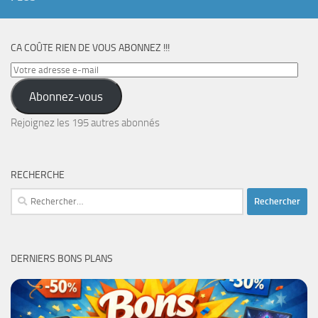
CA COÛTE RIEN DE VOUS ABONNEZ !!!
Votre
adresse
Abonnez-vous
e-
mail
Rejoignez les 195 autres abonnés
RECHERCHE
Rechercher :
DERNIERS BONS PLANS