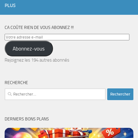
PLUS
CA COÛTE RIEN DE VOUS ABONNEZ !!!
Votre
adresse
Abonnez-vous
e-
mail
Rejoignez les 194 autres abonnés
RECHERCHE
Rechercher :
DERNIERS BONS PLANS