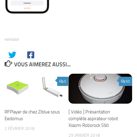
PARTAGER
VOUS AIMEREZ AUSSI...
0
50
RFPlayer de chez Ziblue sous
[ Vidéo ] Présentation
Eedomus
complète aspirateur robot
Xiaomi Roborock S50
2 FÉVRIER 2018
29 JANVIER 2018