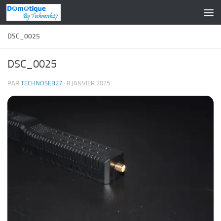
Skip to content
DSC_0025
DSC_0025
PAR
TECHNOSEB27
·
8 JANVIER 2025