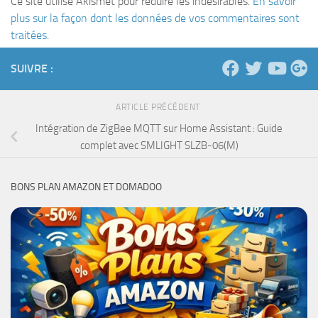
Ce site utilise Akismet pour réduire les indésirables.
En savoir
plus sur la façon dont les données de vos commentaires sont
traitées
.
SUIVRE :
ARTICLE PRÉCÉDENT
Intégration de ZigBee MQTT sur Home Assistant : Guide
complet avec SMLIGHT SLZB-06(M)
BONS PLAN AMAZON ET DOMADOO