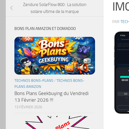
IM
Zendure SolarFlow 800 : La solution
solaire ultime de la marque
PAR
TEC
BONS PLAN AMAZON ET DOMADOO
TECHNOS BONS-PLANS
/
TECHNOS BONS-
PLANS AMAZON
Bons Plans Geekbuying du Vendredi
13 Février 2026 !!!
13 FÉVRIER 2026