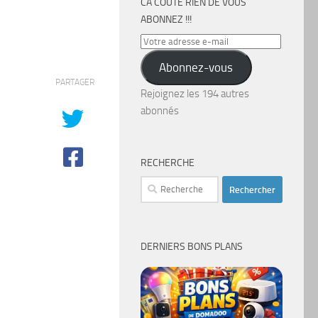
CA COÛTE RIEN DE VOUS
ABONNEZ !!!
Votre
adresse
Abonnez-vous
e-
PARTAGER
mail
Rejoignez les 194 autres
abonnés
RECHERCHE
Rechercher :
DERNIERS BONS PLANS