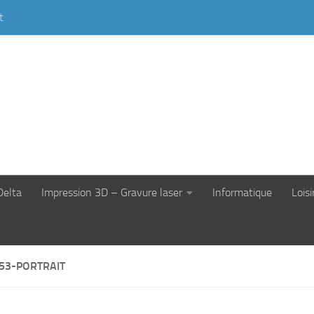
t
Delta
Impression 3D – Gravure laser
Informatique
Loisi
53-PORTRAIT