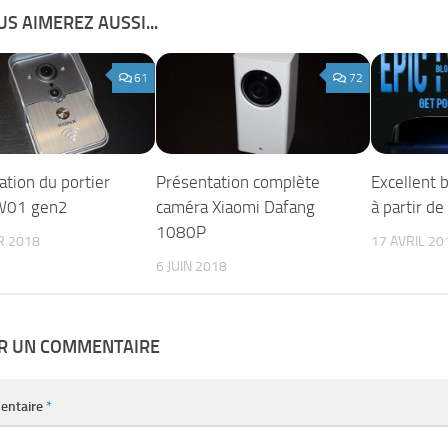
S AIMEREZ AUSSI...
61
72
ation du portier
Présentation complète
Excellent 
W01 gen2
caméra Xiaomi Dafang
à partir de
1080P
R 2018
17 AVRIL 20
6 JUIN 2018
ER UN COMMENTAIRE
entaire
*