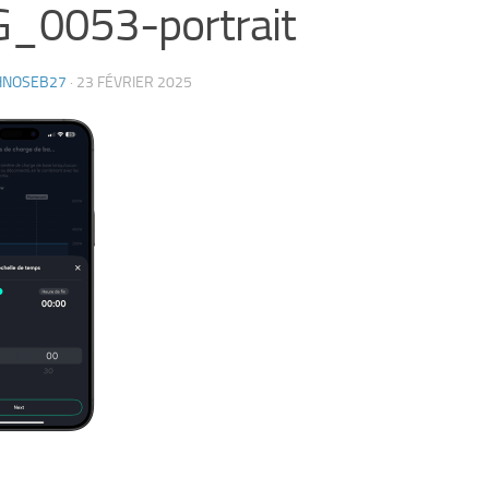
G_0053-portrait
HNOSEB27
·
23 FÉVRIER 2025