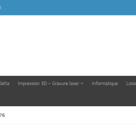
t
Delta
Impression 3D – Gravure laser
Informatique
Loisi
76