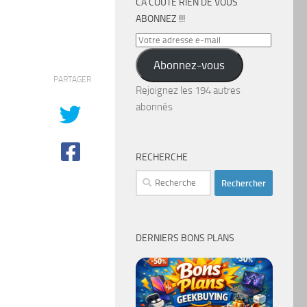
CA COÛTE RIEN DE VOUS
ABONNEZ !!!
Votre
adresse
Abonnez-vous
e-
PARTAGER
mail
Rejoignez les 194 autres
abonnés
RECHERCHE
Rechercher :
DERNIERS BONS PLANS