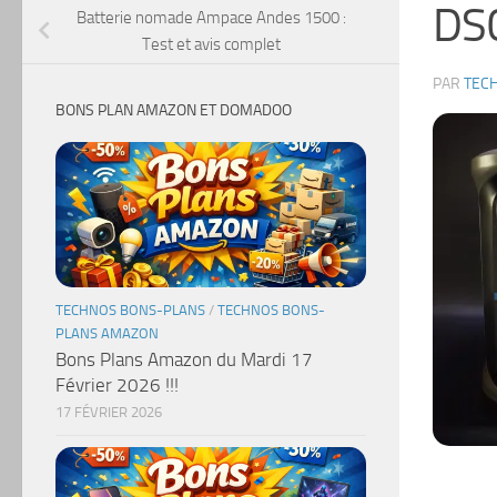
DS
Batterie nomade Ampace Andes 1500 :
Test et avis complet
PAR
TEC
BONS PLAN AMAZON ET DOMADOO
TECHNOS BONS-PLANS
/
TECHNOS BONS-
PLANS AMAZON
Bons Plans Amazon du Mardi 17
Février 2026 !!!
17 FÉVRIER 2026