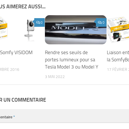
S AIMEREZ AUSSI...
0
0
 Somfy VISIDOM
Rendre ses seuils de
Liaison en
portes lumineux pour sa
la SomfyB
Tesla Model 3 ou Model Y
MBRE 2016
17 FÉVRIER
3 MAI 2022
ER UN COMMENTAIRE
entaire
*