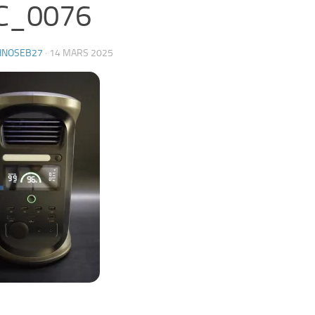
C_0076
HNOSEB27
·
14 MARS 2025