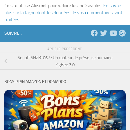
Ce site utilise Akismet pour réduire les indésirables.
En savoir
plus sur la façon dont les données de vos commentaires sont
traitées
.
SUIVRE :
ARTICLE PRÉCÉDENT
Sonoff SNZB-06P : Un capteur de présence humaine
ZigBee 3.0
BONS PLAN AMAZON ET DOMADOO