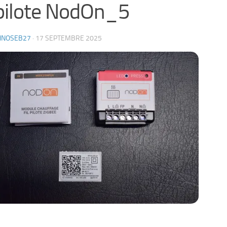
 pilote NodOn_5
HNOSEB27
·
17 SEPTEMBRE 2025