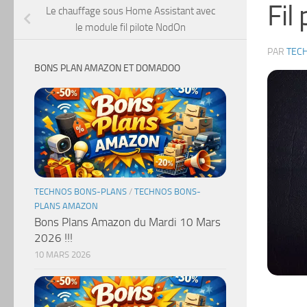
Fil
Le chauffage sous Home Assistant avec
le module fil pilote NodOn
PAR
TEC
BONS PLAN AMAZON ET DOMADOO
TECHNOS BONS-PLANS
/
TECHNOS BONS-
PLANS AMAZON
Bons Plans Amazon du Mardi 10 Mars
2026 !!!
10 MARS 2026