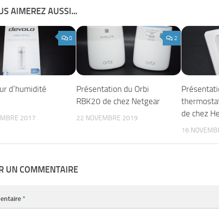
S AIMEREZ AUSSI...
0
2
ur d’humidité
Présentation du Orbi
Présentati
RBK20 de chez Netgear
thermost
de chez He
EMBRE 2017
22 NOVEMBRE 2019
16 NOVEMB
ER UN COMMENTAIRE
entaire
*