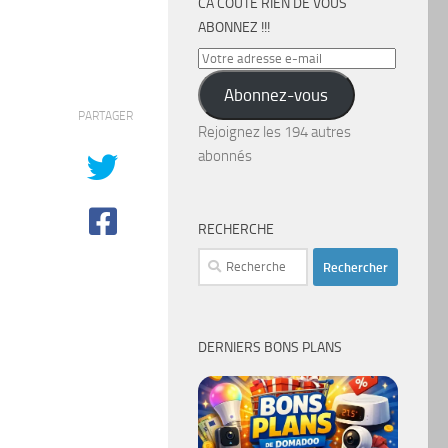
CA COÛTE RIEN DE VOUS
ABONNEZ !!!
Votre
adresse
Abonnez-vous
e-
PARTAGER
mail
Rejoignez les 194 autres
abonnés
RECHERCHE
Rechercher :
DERNIERS BONS PLANS