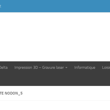
t
Delta
Impression 3D – Gravure laser
Informatique
Loisi
LOTE NODON_5