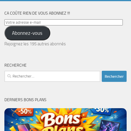
CA COÛTE RIEN DE VOUS ABONNEZ !!!
Votre
adresse
Abonnez-vous
e-
mail
Rejoignez les 195 autres abonnés
RECHERCHE
Rechercher :
DERNIERS BONS PLANS