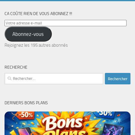
CA COÛTE RIEN DE VOUS ABONNEZ !!!
Votre
adresse
Abonnez-vous
e-
mail
Rejoignez les 195 autres abonnés
RECHERCHE
Rechercher :
DERNIERS BONS PLANS