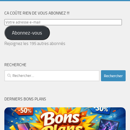
CA COÛTE RIEN DE VOUS ABONNEZ !!!
Votre
adresse
Abonnez-vous
e-
mail
Rejoignez les 195 autres abonnés
RECHERCHE
Rechercher :
DERNIERS BONS PLANS