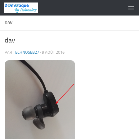
Skip to content
DAV
dav
PAR
TECHNOSEB27
·
9 AOÛT 2016