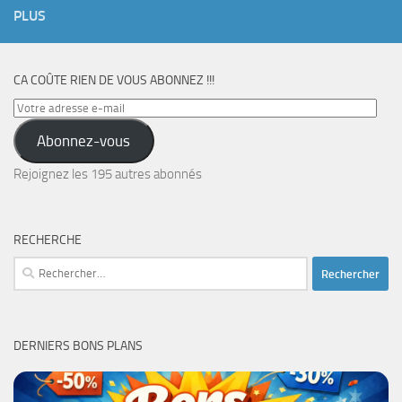
PLUS
CA COÛTE RIEN DE VOUS ABONNEZ !!!
Votre
adresse
Abonnez-vous
e-
mail
Rejoignez les 195 autres abonnés
RECHERCHE
Rechercher :
DERNIERS BONS PLANS