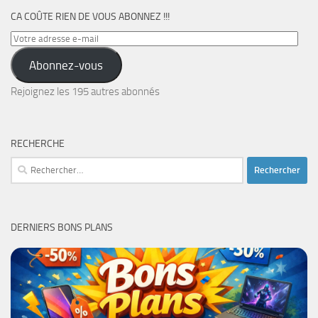
CA COÛTE RIEN DE VOUS ABONNEZ !!!
Votre
adresse
Abonnez-vous
e-
mail
Rejoignez les 195 autres abonnés
RECHERCHE
Rechercher :
DERNIERS BONS PLANS