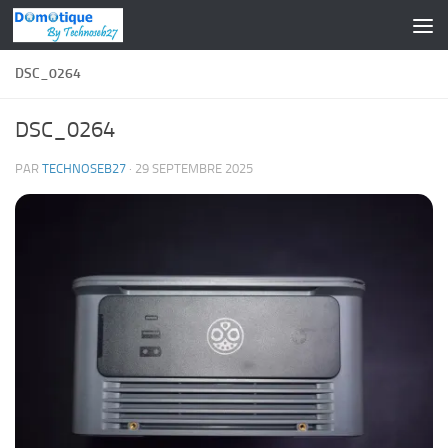
Skip to content
DSC_0264
DSC_0264
PAR
TECHNOSEB27
·
29 SEPTEMBRE 2025