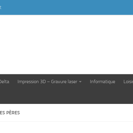
t
Delta
Impression 3D – Gravure laser
Informatique
Loisi
DES PÈRES