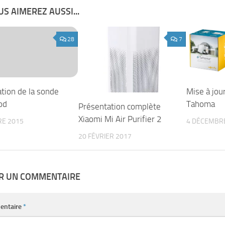
S AIMEREZ AUSSI...
28
7
ation de la sonde
Mise à jou
od
Tahoma
Présentation complète
Xiaomi Mi Air Purifier 2
RE 2015
4 DÉCEMBR
20 FÉVRIER 2017
ER UN COMMENTAIRE
entaire
*