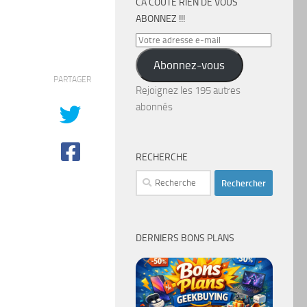
CA COÛTE RIEN DE VOUS
ABONNEZ !!!
Votre
adresse
Abonnez-vous
e-
PARTAGER
mail
Rejoignez les 195 autres
abonnés
RECHERCHE
Rechercher :
DERNIERS BONS PLANS